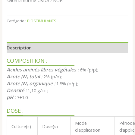
selon la norme USDA / NOP.
Catégorie :
BIOSTIMULANTS
Description
COMPOSITION :
Acides aminés libres végétales :
6% (p/p);
Azote (N) total :
2% (p/p);
Azote (N) organique :
1.8% (p/p);
Densité :
1,10 g/cc ;
pH :
7±1.0
DOSE :
Mode
Périod
Culture(s)
Dose(s)
d’application
d’applic