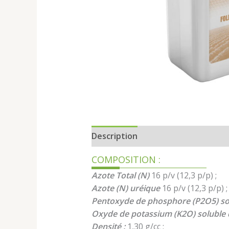
Description
COMPOSITION :
Azote Total (N)
16 p/v (12,3 p/p) ;
Azote (N) uréique
16 p/v (12,3 p/p) 
Pentoxyde de phosphore (P2O5) solu
Oxyde de potassium (K2O) soluble d
Densité :
1,30 g/cc ;